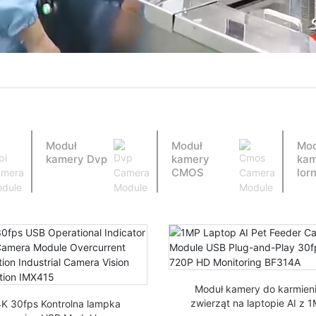
Moduł
Moduł
Mod
kamery Dvp
kamery
kam
CMOS
lor
Moduł kamery do karmien
zwierząt na laptopie AI z 
K 30fps Kontrolna lampka