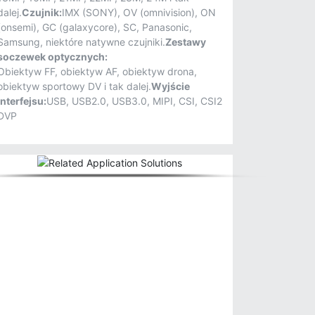
dalej.
Czujnik:
IMX (SONY), OV (omnivision), ON
(onsemi), GC (galaxycore), SC, Panasonic,
Samsung, niektóre natywne czujniki.
Zestawy
soczewek optycznych:
Obiektyw FF, obiektyw AF, obiektyw drona,
obiektyw sportowy DV i tak dalej.
Wyjście
interfejsu:
USB, USB2.0, USB3.0, MIPI, CSI, CSI2
DVP