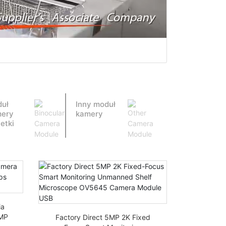
uł
Inny moduł
ery
kamery
netki
ia
1MP
Factory Direct 5MP 2K Fixed