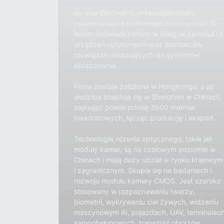
Au-star Electron to przedsiębiorstwo
zaawansowane technologicznie z ponad 10-
letnim doświadczeniem w integracji produkcji
urządzeń optycznych oraz dostawców
rozwiązań obrazujących do systemów
obrazowania.
Firma została założona w Hongkongu, a jej
siedziba znajduje się w Shenzhen w Chinach,
zajmując powierzchnię 3500 metrów
kwadratowych, łącząc produkcję i eksport.
Technologie rdzenia optycznego, takie jak
moduły kamer, są na czołowym poziomie w
Chinach i mają duży udział w rynku krajowym
i zagranicznym. Skupia się na badaniach i
rozwoju modułu kamery CMOS. Jest szeroko
stosowany w rozpoznawaniu twarzy,
biometrii, wykrywaniu ciał żywych, widzeniu
maszynowym AI, pojazdach, UAV, terminalac
samoobsługowych, transmisji obrazów,