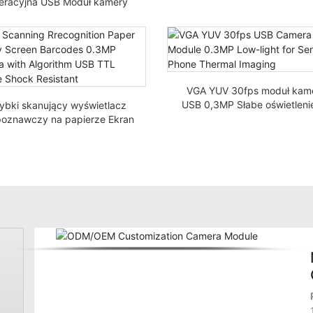
USB plug-and-play 30fps 7
eracyjna USB Moduł kamery
HD Monitoring BF314A
Ochrona przed prądem
emysłowa inspekcja widzenia
IMX415
VGA YUV 30fps moduł kam
USB 0,3MP Słabe oświetleni
ybki skanujący wyświetlacz
termowizji telefonicznej d
poznawczy na papierze Ekran
seniorów
y kreskowe 0,3MP Kamera z
lgorytmem Moduł TTL USB
Odporny na wstrząsy