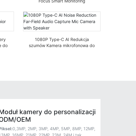
20P
Focus Smart Monitoring
Bezzałogowy Mikroskop Półkowy
OV5645 Moduł Kamery USB
ery
1080P Type-C AI Redukcja
e do
szumów Kamera mikrofonowa do
la
przechwytywania dźwięku w
dalekim polu z głośnikiem
Moduł kamery do personalizacji
ODM/OEM
Piksel:
0,3MP, 2MP, 3MP, 4MP, 5MP, 8MP, 12MP,
13MP, 16MP, 21MP, 22MP, 23M, 24M i tak