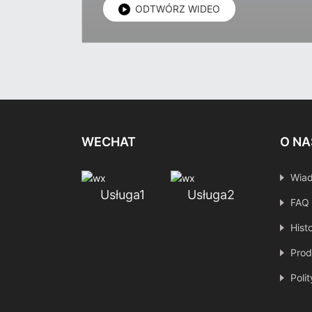
ODTWÓRZ WIDEO
WECHAT
O NA
Wia
Usługa1
Usługa2
FAQ
Hist
Prod
Poli