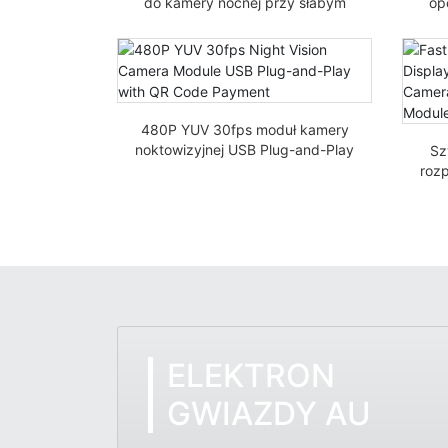
do kamery nocnej przy słabym
op
oświetleniu USB Oddzielny moduł
IMX307 Kamera samochodowa
Prz
60fps szerokokątna
480P YUV 30fps moduł kamery
noktowizyjnej USB Plug-and-Play
Sz
z płatnością kodem QR
roz
Kod
a
ELEKTRON
GWIAZDY AU