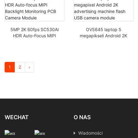
kamery reklamowej
48MP
OV5648
5MP 2K 60fps SC530AI
OV5645 laptop 5
HDR Auto-Focus MIPI
megapikseli Android 2K
Backlight Monitoring
do aparatu
Moduł Aparatu PCB
reklamowego flash USB
1
2
›
WECHAT
O NAS
Wiadomości