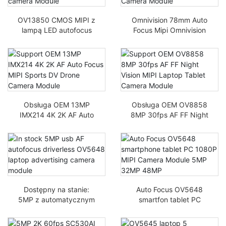
OV13850 CMOS MIPI z
Omnivision 78mm Auto
lampą LED autofocus
Focus Mipi Omnivision
Moduł aparatu do
78mm Sensor Ov13850
tabletu Omnivision
Moduł Aparatu 13MP
13MP
Obsługa OEM 13MP
Obsługa OEM OV8858
IMX214 4K 2K AF Auto
8MP 30fps AF FF Night
Focus MIPI Sports DV
Vision MIPI Laptop
Moduł Kamery Drona
Tablet Camera Module
Dostępny na stanie:
Auto Focus OV5648
5MP z automatycznym
smartfon tablet PC
ustawieniem ostrości,
1080P MIPI Moduł
bez sterownika moduł
kamery 5MP 32MP