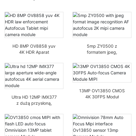
HD 8MP OV8858 yuv
5mp ZY0500 z
4K HDR Aparat
formatem jpeg,
Autofocus Tablet Mipi
rozpoznawaniem
obrazów, AF,
autofocusem, modułem
aparatu 2K Mipi
13MP OV13850 CMOS
4K 30FPS Moduł
Ultra HD 12MP IMX377
Autofokus MIPI
z dużą przysłoną,
szerokokątnym
autofokusem 4K moduł
antenowy