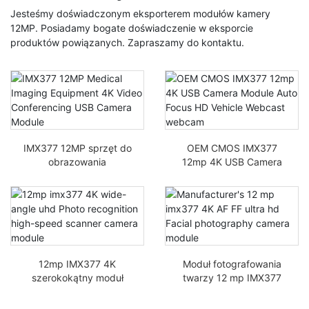
Jesteśmy doświadczonym eksporterem modułów kamery
12MP. Posiadamy bogate doświadczenie w eksporcie
produktów powiązanych. Zapraszamy do kontaktu.
IMX377 12MP sprzęt do
OEM CMOS IMX377
obrazowania
12mp 4K USB Camera
medycznego 4K Moduł
Module Auto Focus HD
kamery wideo do
Kamera webcast
konferencji USB
pojazdu
12mp IMX377 4K
Moduł fotografowania
szerokokątny moduł
twarzy 12 mp IMX377
kamery UHD z
4K AF FF ultra HD
rozpoznawaniem zdjęć