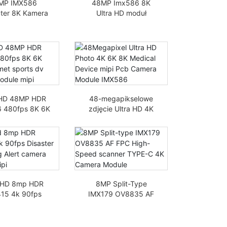
MP IMX586
48MP Imx586 8K
ter 8K Kamera
Ultra HD moduł
żywo Kamera
kamery USB Etykieta
 Obiektyw do
Rozpoznawanie
onitoringu
tekstu UVC Sony
CMOS
 HD 48MP HDR
48-megapikselowe
 480fps 8K 6K
zdjęcie Ultra HD 4K
 helmet sports
6K 8K Urządzenie
amera module
medyczne Mipi Moduł
mipi
aparatu PCB IMX586
a HD 8mp HDR
8MP Split-Type
15 4k 90fps
IMX179 OV8835 AF
itorowanie
FPC Moduł kamery
astrof Moduł
TYPE-C 4K
mery mipi