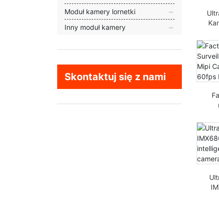
Moduł kamery lornetki
Ult
Ka
Inny moduł kamery
480
Wy
Skontaktuj się z nami
F
IMX
Ul
IM
int
m