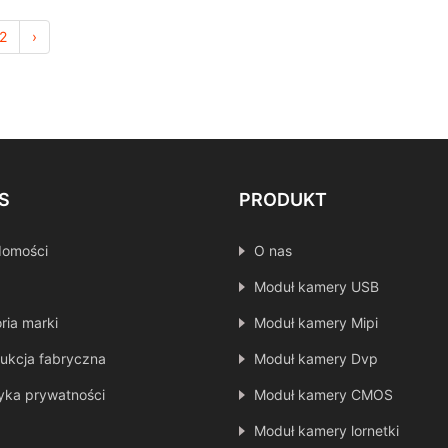
2
›
S
PRODUKT
domości
O nas
Moduł kamery USB
oria marki
Moduł kamery Mipi
ukcja fabryczna
Moduł kamery Dvp
tyka prywatności
Moduł kamery CMOS
Moduł kamery lornetki