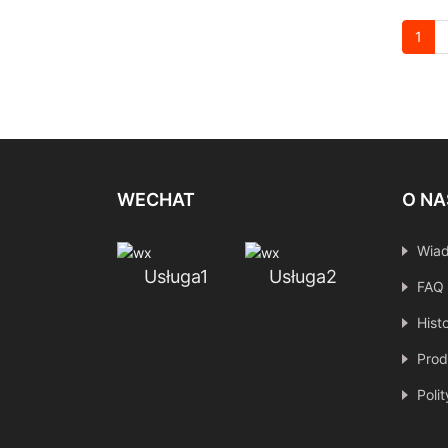
1
WECHAT
O NA
Wia
Usługa1
Usługa2
FAQ
Hist
Prod
Poli