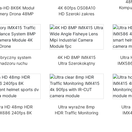
48
Kompu
ra-HD 8K6K Moduł
4K 60fps OS08A10
na 
mery Drona 48MP
HD Szeroki zakres
CCTV
IMX586 30fps-
dynamiczny Moduł
m
fps Szerokokątny
kamery nocnej w
soka Klatka MIPI
słabym oświetleniu
8MP Mipi IR-CUT
Dokładny kolor
abryczny system
4K HD 8MP IMX415
Ultra
nadzoru ruchu
Ultra Szerokokątny
IMX586
415 Moduł kamer
obiektyw rybie oko
smart
Mipi 4K 60fps
Mipi Industrial Camera
DV c
Module FPC
tra HD 48mp HDR
Ultra wyraźne 8mp
Ultr
X686 240fps 8K
HDR Traffic Monitoring
IMX4
eligentny kask ma
IMX415 4k 90fps z
Mon
oduł kamery DV
modułem kamery IR-
kat
CUT
ka