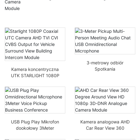
3-metrowy odbiór
Spotkania
Kamera koncentryczna
wieloosobowe Audio
UTK STARLIGHT 1080P
Czat USB Mikrofon
AHD TVI CVI CVBS
downętrzny
wyjście dla widoku
otoczenia pojazdu
Moduł domofon
budynku
USB Plug Play Mikrofon
Kamera analogowa AHD
dookołowy 3Meter
Car Rear View 360
Voice Pickup
stopni wokół HD 1080p