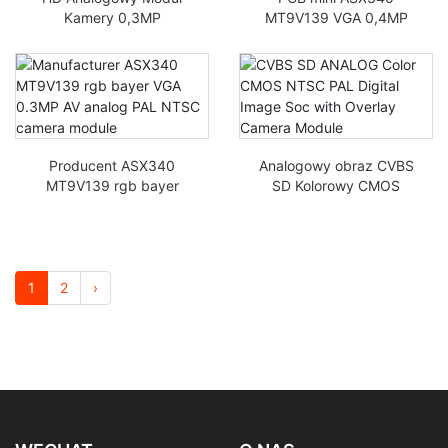
Kamery 0,3MP
MT9V139 VGA 0,4MP
MT9V139 Moduł
60 pól/sek analogowy
Tylnego Przyciągania
moduł kamery PAL
Sprzętu
NTSC AV
Przemysłowego
Producent ASX340
Analogowy obraz CVBS
MT9V139 rgb bayer
SD Kolorowy CMOS
VGA 0,3MP analogowy
NTSC PAL Cyfrowy Soc
moduł kamery PAL
z modułem kamery
NTSC
nakładkowej
1
2
›