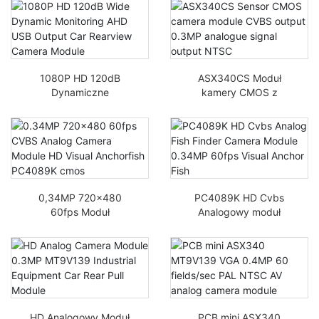
Konferencja biznesowa
3D-DNR
1080P HD 120dB
ASX340CS Moduł
Dynamiczne
kamery CMOS z
Monitorowanie AHD
czujnikiem CVBS
Moduł Kamery Cofania
wyjściowy sygnał
w samochodzie
analogowy 0,3MP
NTSC
0,34MP 720x480
PC4089K HD Cvbs
60fps Moduł
Analogowy moduł
analogowej kamery
kamery do wykrywania
CVBS HD Visual
ryb 0,34MP 60fps
Anchorfish PC4089K
Wizualna kotwica ryba
CMOS
HD Analogowy Moduł
PCB mini ASX340