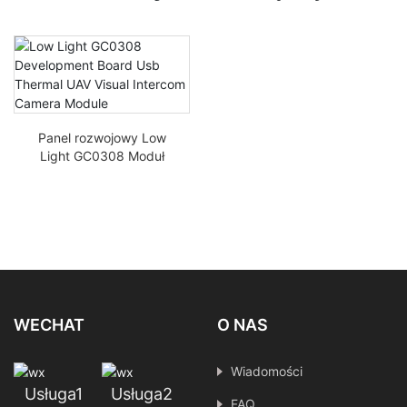
Panel rozwojowy Low
Light GC0308 Moduł
kamery wizualnej do
Thermal UAV
WECHAT
O NAS
Wiadomości
Usługa1
Usługa2
FAQ