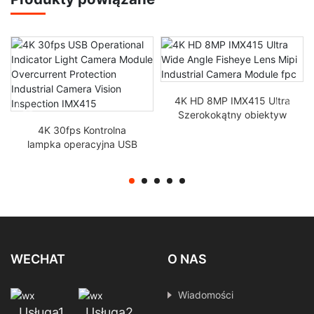
4K HD 8MP IMX415 Ultra
Szerokokątny obiektyw
rybie oko Mipi Industrial
4K 30fps Kontrolna
Camera Module FPC
lampka operacyjna USB
Moduł kamery Ochrona
przed prądem
Przemysłowa inspekcja
widzenia IMX415
WECHAT
O NAS
Wiadomości
Usługa1
Usługa2