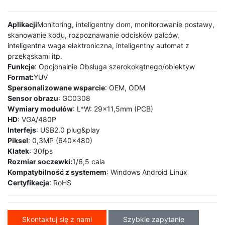
Aplikacji
Monitoring, inteligentny dom, monitorowanie postawy,
skanowanie kodu, rozpoznawanie odcisków palców,
inteligentna waga elektroniczna, inteligentny automat z
przekąskami itp.
Funkcje
: Opcjonalnie Obsługa szerokokątnego/obiektyw
Format:
YUV
Spersonalizowane wsparcie
: OEM, ODM
Sensor obrazu
: GC0308
Wymiary modułów
: L*W: 29x11,5mm (PCB)
HD
: VGA/480P
Interfejs
: USB2.0 plug&play
Piksel
: 0,3MP (640x480)
Klatek
: 30fps
Rozmiar soczewki:
1/6,5 cala
Kompatybilność z systemem
: Windows Android Linux
Certyfikacja
: RoHS
Skontaktuj się z nami
Szybkie zapytanie