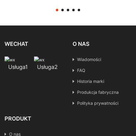
Moduł kamery Ochrona
przed prądem
Przemysłowa inspekcja
widzenia IMX415
WECHAT
O NAS
Wiadomości
Usługa1
Usługa2
FAQ
Historia marki
Produkcja fabryczna
Polityka prywatności
PRODUKT
O nas