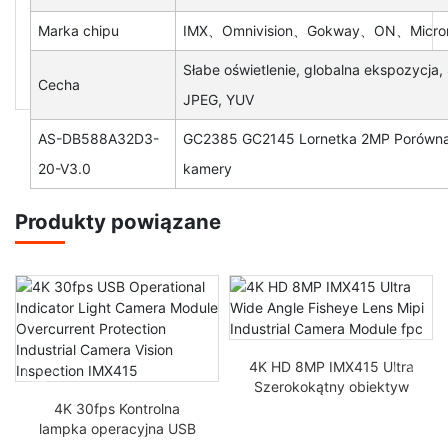
Marka chipu
IMX、Omnivision、Gokway、ON、Micron 
Słabe oświetlenie, globalna ekspozycja,
Cecha
JPEG, YUV
AS-DB588A32D3-
GC2385 GC2145 Lornetka 2MP Porównani
20-V3.0
kamery
Produkty powiązane
4K HD 8MP IMX415 Ultra
Szerokokątny obiektyw
rybie oko Mipi Industrial
4K 30fps Kontrolna
Camera Module FPC
lampka operacyjna USB