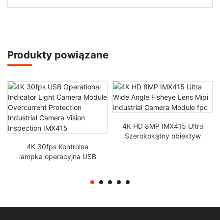
Produkty powiązane
4K HD 8MP IMX415 Ultra
Szerokokątny obiektyw
rybie oko Mipi Industrial
4K 30fps Kontrolna
Camera Module FPC
lampka operacyjna USB
Moduł kamery Ochrona
przed prądem
Przemysłowa inspekcja
widzenia IMX415