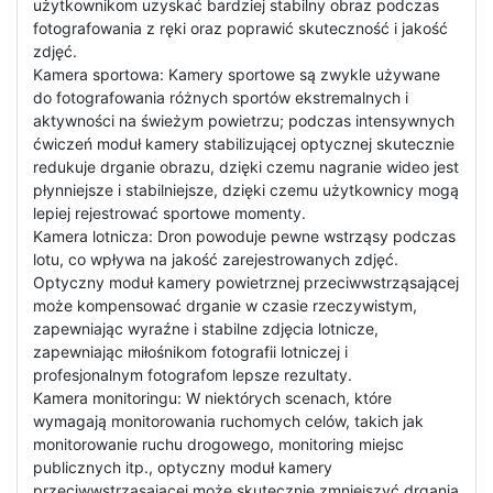
użytkownikom uzyskać bardziej stabilny obraz podczas
fotografowania z ręki oraz poprawić skuteczność i jakość
zdjęć.
Kamera sportowa: Kamery sportowe są zwykle używane
do fotografowania różnych sportów ekstremalnych i
aktywności na świeżym powietrzu; podczas intensywnych
ćwiczeń moduł kamery stabilizującej optycznej skutecznie
redukuje drganie obrazu, dzięki czemu nagranie wideo jest
płynniejsze i stabilniejsze, dzięki czemu użytkownicy mogą
lepiej rejestrować sportowe momenty.
Kamera lotnicza: Dron powoduje pewne wstrząsy podczas
lotu, co wpływa na jakość zarejestrowanych zdjęć.
Optyczny moduł kamery powietrznej przeciwwstrząsającej
może kompensować drganie w czasie rzeczywistym,
zapewniając wyraźne i stabilne zdjęcia lotnicze,
zapewniając miłośnikom fotografii lotniczej i
profesjonalnym fotografom lepsze rezultaty.
Kamera monitoringu: W niektórych scenach, które
wymagają monitorowania ruchomych celów, takich jak
monitorowanie ruchu drogowego, monitoring miejsc
publicznych itp., optyczny moduł kamery
przeciwwstrząsającej może skutecznie zmniejszyć drgania