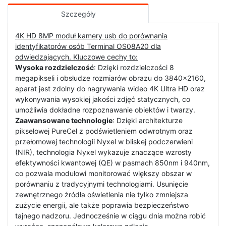
Szczegóły
4K HD 8MP moduł kamery usb do porównania
identyfikatorów osób Terminal OS08A20 dla
odwiedzających. Kluczowe cechy to:
Wysoka rozdzielczość
: Dzięki rozdzielczości 8
megapikseli i obsłudze rozmiarów obrazu do 3840x2160,
aparat jest zdolny do nagrywania wideo 4K Ultra HD oraz
wykonywania wysokiej jakości zdjęć statycznych, co
umożliwia dokładne rozpoznawanie obiektów i twarzy.
Zaawansowane technologie
: Dzięki architekturze
pikselowej PureCel z podświetleniem odwrotnym oraz
przełomowej technologii Nyxel w bliskej podczerwieni
(NIR), technologia Nyxel wykazuje znaczące wzrosty
efektywności kwantowej (QE) w pasmach 850nm i 940nm,
co pozwala modułowi monitorować większy obszar w
porównaniu z tradycyjnymi technologiami. Usunięcie
zewnętrznego źródła oświetlenia nie tylko zmniejsza
zużycie energii, ale także poprawia bezpieczeństwo
tajnego nadzoru. Jednocześnie w ciągu dnia można robić