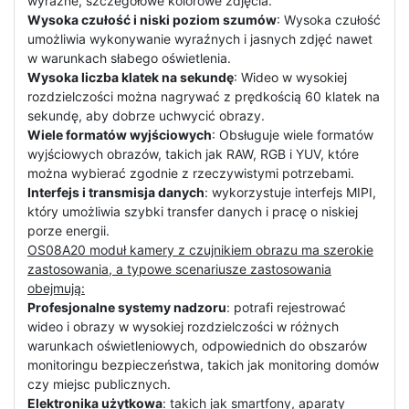
wyraźne, szczegółowe kolorowe zdjęcia.
Wysoka czułość i niski poziom szumów
: Wysoka czułość
umożliwia wykonywanie wyraźnych i jasnych zdjęć nawet
w warunkach słabego oświetlenia.
Wysoka liczba klatek na sekundę
: Wideo w wysokiej
rozdzielczości można nagrywać z prędkością 60 klatek na
sekundę, aby dobrze uchwycić obrazy.
Wiele formatów wyjściowych
: Obsługuje wiele formatów
wyjściowych obrazów, takich jak RAW, RGB i YUV, które
można wybierać zgodnie z rzeczywistymi potrzebami.
Interfejs i transmisja danych
: wykorzystuje interfejs MIPI,
który umożliwia szybki transfer danych i pracę o niskiej
porze energii.
OS08A20 moduł kamery z czujnikiem obrazu ma szerokie
zastosowania, a typowe scenariusze zastosowania
obejmują:
Profesjonalne systemy nadzoru
: potrafi rejestrować
wideo i obrazy w wysokiej rozdzielczości w różnych
warunkach oświetleniowych, odpowiednich do obszarów
monitoringu bezpieczeństwa, takich jak monitoring domów
czy miejsc publicznych.
Elektronika użytkowa
: takich jak smartfony, aparaty