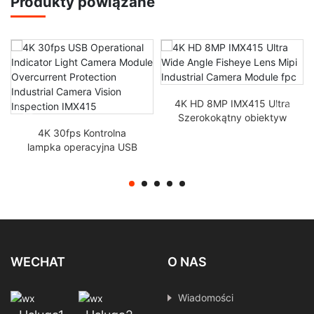
Produkty powiązane
4K HD 8MP IMX415 Ultra
Szerokokątny obiektyw
rybie oko Mipi Industrial
4K 30fps Kontrolna
Camera Module FPC
lampka operacyjna USB
Moduł kamery Ochrona
przed prądem
Przemysłowa inspekcja
widzenia IMX415
WECHAT
O NAS
Wiadomości