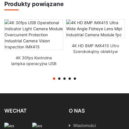
Produkty powiązane
4K HD 8MP IMX415 Ultra
Szerokokątny obiektyw
rybie oko Mipi Industrial
4K 30fps Kontrolna
Camera Module FPC
lampka operacyjna USB
Moduł kamery Ochrona
przed prądem
Przemysłowa inspekcja
widzenia IMX415
WECHAT
O NAS
Wiadomości