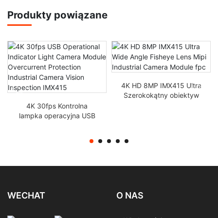
Produkty powiązane
4K HD 8MP IMX415 Ultra
Szerokokątny obiektyw
rybie oko Mipi Industrial
4K 30fps Kontrolna
Camera Module FPC
lampka operacyjna USB
Moduł kamery Ochrona
przed prądem
Przemysłowa inspekcja
widzenia IMX415
WECHAT
O NAS