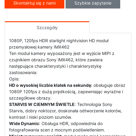
Skontaktuj się z nami
Szybkie zapytanie
Szczegóły
1080P, 120fps HDR starlight nightvision HD moduł
przemysłowej kamery IMX462
Ten moduł kamery wyposażony jest w wyjście MIPI z
czujnikiem obrazu Sony IMX462, które zawiera
następujące charakterystyki i charakterystykę
zastosowania:
Opis:
HD o wysokiej liczbie klatek na sekundę
: obsługuje obraz
1080P 120fps z dużą prędkością, zapewniając wyraźne i
szczegółowe obrazy.
STARVIS W CIEMNYM ŚWIETLE
: Technologia Sony
Starvis, dobry noktozor, doskonała odtworzenie kolorów,
kontrast i niski poziom szumów.
Wide Dynamic
: Obsługa HDR, odpowiednia do
fotografowania scen z mocnym podświetleniem.